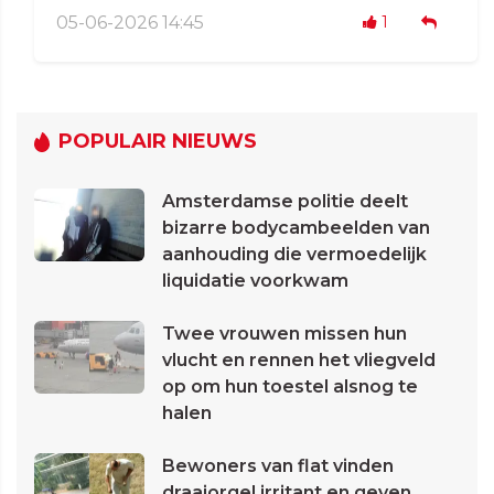
05-06-2026 14:45
1
POPULAIR NIEUWS
Amsterdamse politie deelt
bizarre bodycambeelden van
aanhouding die vermoedelijk
liquidatie voorkwam
Twee vrouwen missen hun
vlucht en rennen het vliegveld
op om hun toestel alsnog te
halen
Bewoners van flat vinden
draaiorgel irritant en geven