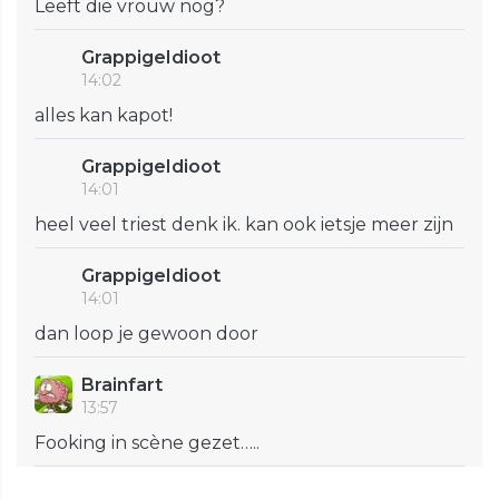
Leeft die vrouw nog?
GrappigeIdioot
14:02
alles kan kapot!
GrappigeIdioot
14:01
heel veel triest denk ik. kan ook ietsje meer zijn
GrappigeIdioot
14:01
dan loop je gewoon door
Brainfart
13:57
Fooking in scène gezet…..