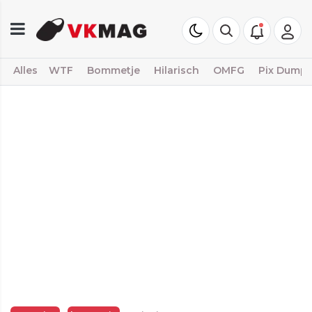
Alles
WTF
Bommetje
Hilarisch
OMFG
Pix Dump