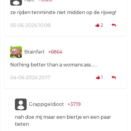
ze rijden tenminste niet midden op de rijweg!
05-06-2026 10:08
2
Brainfart
+6864
Nothing better than a womans ass……
04-06-2026 20:17
1
GrappigeIdioot
+3719
nah doe mij maar een biertje en een paar
tieten