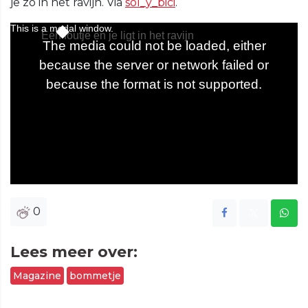
je zo in het ravijn. Via
sol_y_bici
.
0
Lees meer over:
Magazine
bommetje