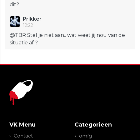
dit?
Prikker
12:22
@TBR Stel je niet aan.. wat weet jij nou van de
situatie af ?
VK Menu
Categorieen
Contact
omfg