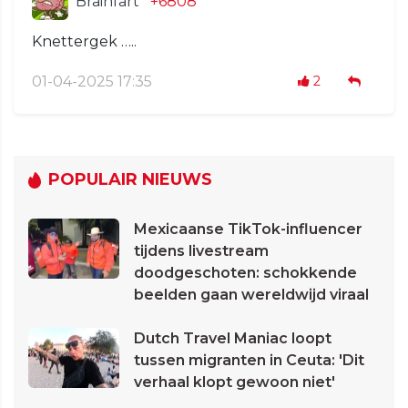
Brainfart
+6808
Knettergek …..
01-04-2025 17:35
2
POPULAIR NIEUWS
Mexicaanse TikTok-influencer
tijdens livestream
doodgeschoten: schokkende
beelden gaan wereldwijd viraal
Dutch Travel Maniac loopt
tussen migranten in Ceuta: 'Dit
verhaal klopt gewoon niet'