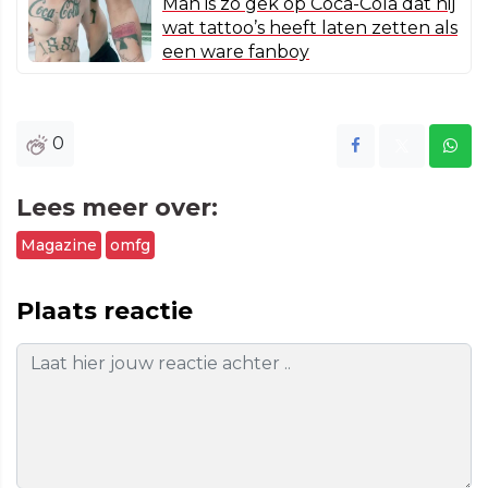
Man is zo gek op Coca-Cola dat hij
wat tattoo’s heeft laten zetten als
een ware fanboy
0
Lees meer over:
Magazine
omfg
Plaats reactie