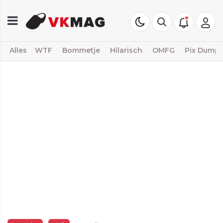
Alles
WTF
Bommetje
Hilarisch
OMFG
Pix Dump