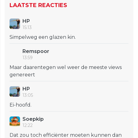
LAATSTE REACTIES
HP
15:13
Simpelweg een glazen kin.
Remspoor
13:59
Maar daarentegen wel weer de meeste views
genereert
HP
13:05
Ei-hoofd.
Soepkip
12:22
Dat zou toch efficiënter moeten kunnen dan