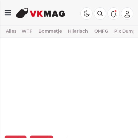
Alles
WTF
Bommetje
Hilarisch
OMFG
Pix Dump