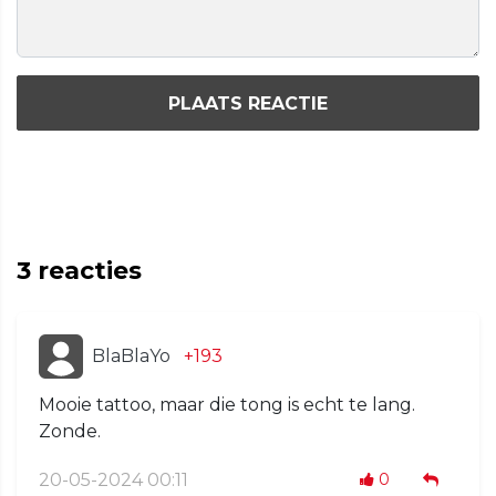
PLAATS REACTIE
3
reacties
BlaBlaYo
+193
Mooie tattoo, maar die tong is echt te lang.
Zonde.
20-05-2024 00:11
0