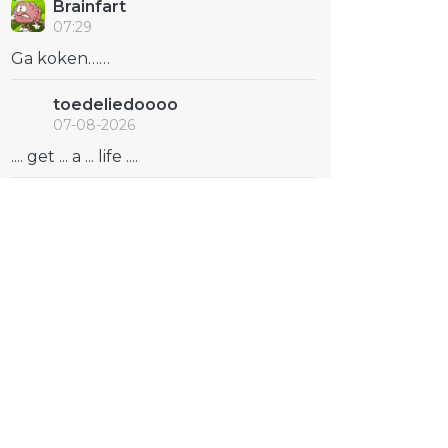
Brainfart
07:29
Ga koken……
toedeliedoooo
07-08-2026
.... get ... a ... life ....