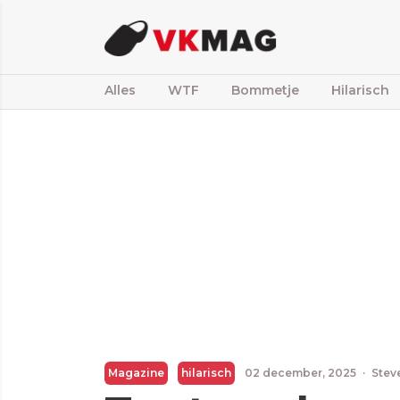
Alles
WTF
Bommetje
Hilarisch
Magazine
hilarisch
02 december, 2025
·
Stev