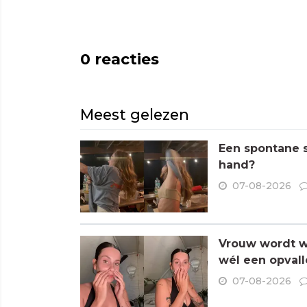
0
reacties
Meest gelezen
Een spontane s
hand?
07-08-2026
Vrouw wordt wa
wél een opvall
07-08-2026