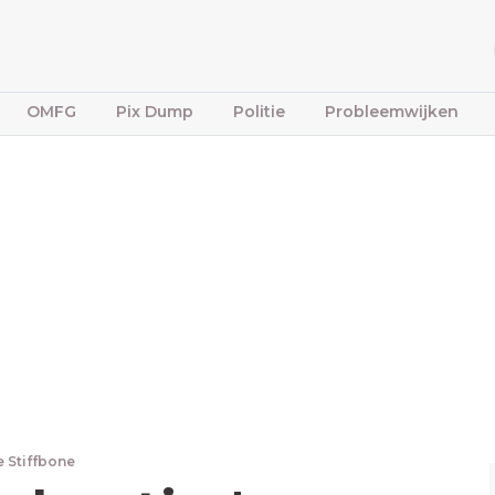
OMFG
Pix Dump
Politie
Probleemwijken
e Stiffbone