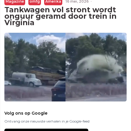
Magazine
omfg
Amerika
16 mei, 2026
·
Tankwagen vol stront wordt
onguur geramd door trein in
Virginia
Volg ons op Google
Ontvang onze nieuwste verhalen in je Google-feed