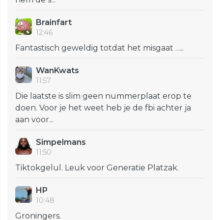
Brainfart
12:46
Fantastisch geweldig totdat het misgaat …..
WanKwats
11:57
Die laatste is slim geen nummerplaat erop te
doen. Voor je het weet heb je de fbi achter ja
aan voor...
Simpelmans
11:50
Tiktokgelul. Leuk voor Generatie Platzak.
HP
10:48
Groningers.