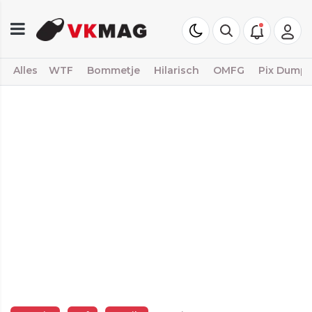
Alles
WTF
Bommetje
Hilarisch
OMFG
Pix Dump