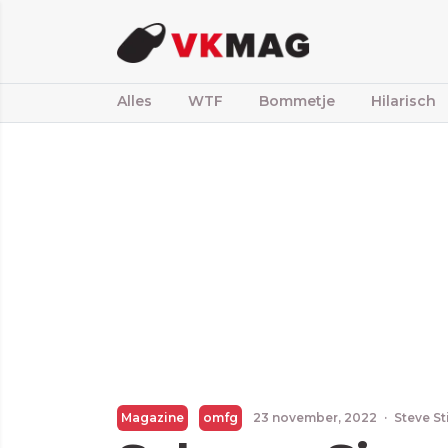
Alles
WTF
Bommetje
Hilarisch
Magazine
omfg
23 november, 2022
·
Steve St