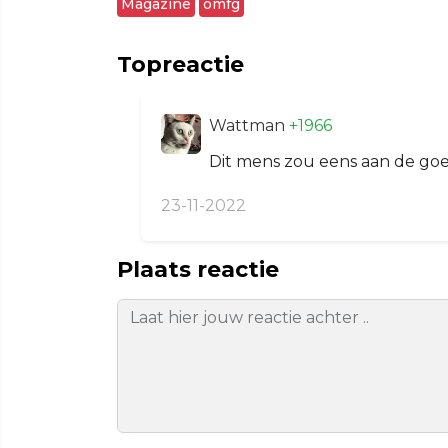
Magazine
omfg
Topreactie
Wattman
+1966
Dit mens zou eens aan de goe
23-11-2022
Plaats reactie