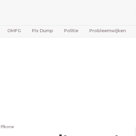
OMFG
Pix Dump
Politie
Probleemwijken
iffbone