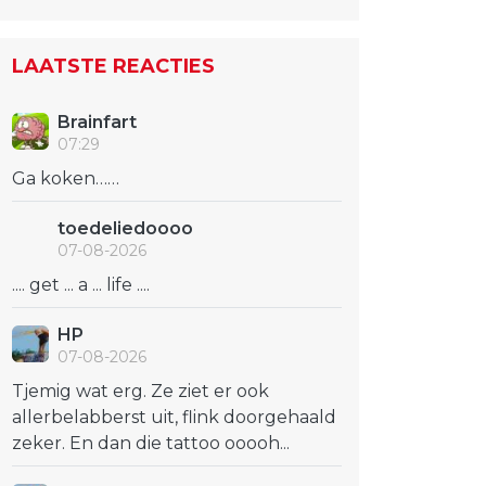
LAATSTE REACTIES
Brainfart
07:29
Ga koken……
toedeliedoooo
07-08-2026
.... get ... a ... life ....
HP
07-08-2026
Tjemig wat erg. Ze ziet er ook
allerbelabberst uit, flink doorgehaald
zeker. En dan die tattoo ooooh...