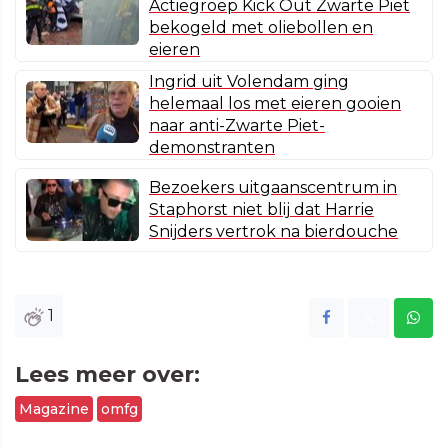
Actiegroep Kick Out Zwarte Piet
bekogeld met oliebollen en
eieren
Ingrid uit Volendam ging
helemaal los met eieren gooien
naar anti-Zwarte Piet-
demonstranten
Bezoekers uitgaanscentrum in
Staphorst niet blij dat Harrie
Snijders vertrok na bierdouche
1
Lees meer over:
Magazine
omfg