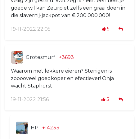
veilig zijn gesteld. Wat zeg ik? Met een beetje
goede wil kan Zeurpiet zelfs een graai doen in
die slavernij-jackpot van € 200.000.000!
19-11-2022 22:05
5
Grotesmurf
+3693
Waarom met lekkere eieren? Stenigen is
zooooveel goedkoper en efectiever! Ohja
wacht Staphorst
19-11-2022 21:56
3
HP
+14233