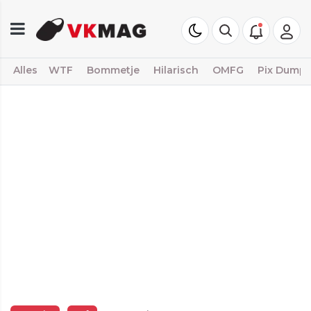
Alles
WTF
Bommetje
Hilarisch
OMFG
Pix Dump