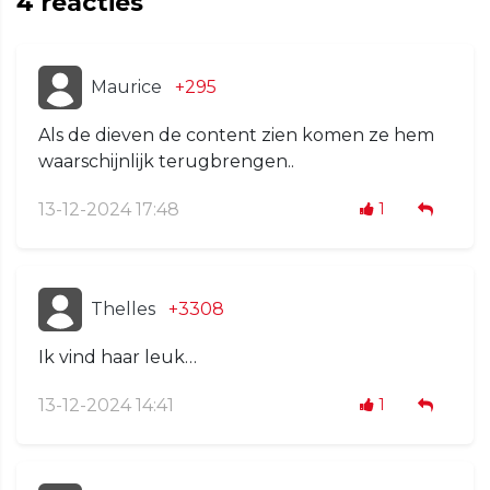
4
reacties
Maurice
+295
Als de dieven de content zien komen ze hem
waarschijnlijk terugbrengen..
13-12-2024 17:48
1
Thelles
+3308
Ik vind haar leuk…
13-12-2024 14:41
1