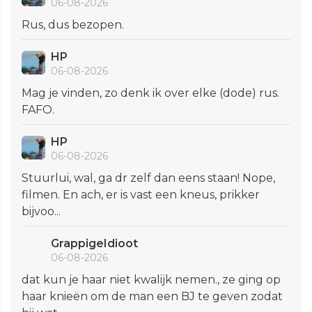
06-08-2026
Rus, dus bezopen.
HP
06-08-2026
Mag je vinden, zo denk ik over elke (dode) rus.
FAFO.
HP
06-08-2026
Stuurlui, wal, ga dr zelf dan eens staan! Nope,
filmen. En ach, er is vast een kneus, prikker
bijvoo...
GrappigeIdioot
06-08-2026
dat kun je haar niet kwalijk nemen., ze ging op
haar knieën om de man een BJ te geven zodat