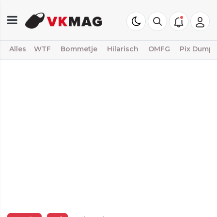
Alles
WTF
Bommetje
Hilarisch
OMFG
Pix Dump