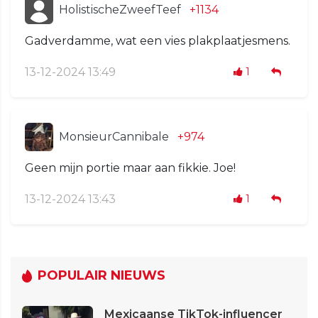
HolistischeZweefTeef
+1134
Gadverdamme, wat een vies plakplaatjesmens.
13-12-2024 13:49
1
MonsieurCannibale
+974
Geen mijn portie maar aan fikkie. Joe!
13-12-2024 13:43
1
POPULAIR NIEUWS
Mexicaanse TikTok-influencer