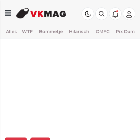
Alles
WTF
Bommetje
Hilarisch
OMFG
Pix Dump