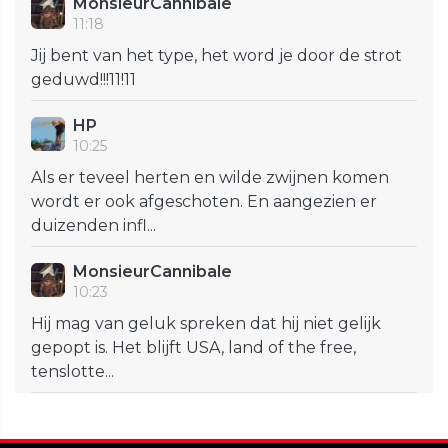
MonsieurCannibale
11:18
Jij bent van het type, het word je door de strot
geduwd!!!11!11
HP
10:25
Als er teveel herten en wilde zwijnen komen
wordt er ook afgeschoten. En aangezien er
duizenden infl...
MonsieurCannibale
10:23
Hij mag van geluk spreken dat hij niet gelijk
gepopt is. Het blijft USA, land of the free,
tenslotte...