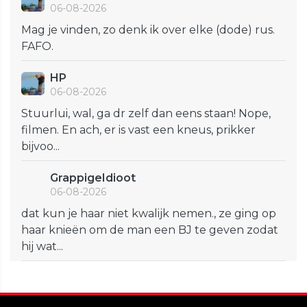
06-08-2026
Mag je vinden, zo denk ik over elke (dode) rus.
FAFO.
HP
06-08-2026
Stuurlui, wal, ga dr zelf dan eens staan! Nope,
filmen. En ach, er is vast een kneus, prikker
bijvoo...
GrappigeIdioot
06-08-2026
dat kun je haar niet kwalijk nemen., ze ging op
haar knieën om de man een BJ te geven zodat
hij wat...