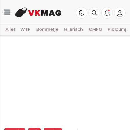
Alles
WTF
Bommetje
Hilarisch
OMFG
Pix Dump