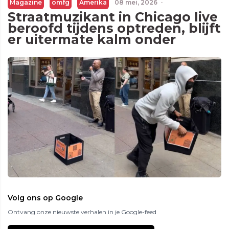
Magazine
omfg
Amerika
08 mei, 2026
·
Straatmuzikant in Chicago live
beroofd tijdens optreden, blijft
er uitermate kalm onder
Volg ons op Google
Ontvang onze nieuwste verhalen in je Google-feed