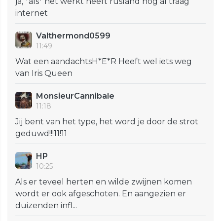
ja, *als* het werkt heeft rusland nog al traag
internet
Valthermond0599
11:49
Wat een aandachtsH*E*R Heeft wel iets weg
van Iris Queen
MonsieurCannibale
11:18
Jij bent van het type, het word je door de strot
geduwd!!!11!11
HP
10:25
Als er teveel herten en wilde zwijnen komen
wordt er ook afgeschoten. En aangezien er
duizenden infl...