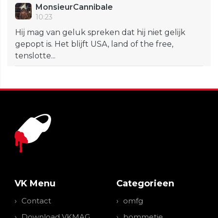
MonsieurCannibale
10:23
Hij mag van geluk spreken dat hij niet gelijk
gepopt is. Het blijft USA, land of the free,
tenslotte...
VK Menu
Categorieen
Contact
omfg
Download VKMAG
bommetje