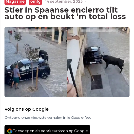
Magazine
omfg
14 september, 2025
·
Stier in Spaanse encierro tilt
auto op en beukt ’m total loss
Volg ons op Google
Ontvang onze nieuwste verhalen in je Google-feed
Toevoegen als voorkeursbron op Google