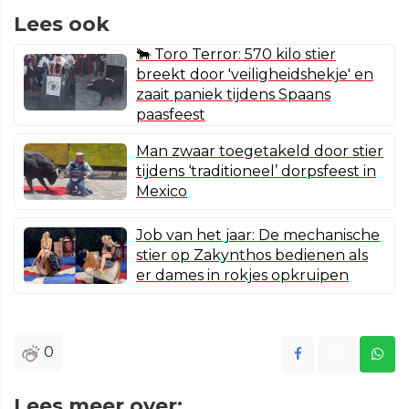
Lees ook
🐂 Toro Terror: 570 kilo stier
breekt door 'veiligheidshekje' en
zaait paniek tijdens Spaans
paasfeest
Man zwaar toegetakeld door stier
tijdens ‘traditioneel’ dorpsfeest in
Mexico
Job van het jaar: De mechanische
stier op Zakynthos bedienen als
er dames in rokjes opkruipen
0
Lees meer over: