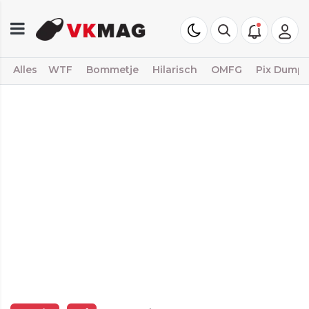
Alles
WTF
Bommetje
Hilarisch
OMFG
Pix Dump