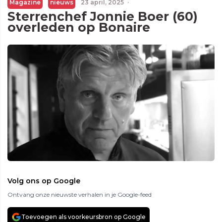
Magazine
nieuws
23 april, 2025
·
Sterrenchef Jonnie Boer (60)
overleden op Bonaire
Volg ons op Google
Ontvang onze nieuwste verhalen in je Google-feed
Toevoegen als voorkeursbron op Google