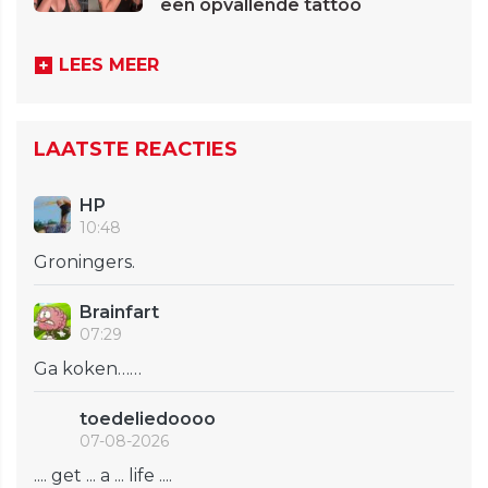
een opvallende tattoo
LEES MEER
LAATSTE REACTIES
HP
10:48
Groningers.
Brainfart
07:29
Ga koken……
toedeliedoooo
07-08-2026
.... get ... a ... life ....