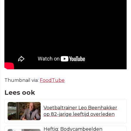
Thumbnail via:
FoodTube
Lees ook
Voetbaltrainer Leo Beenhakker
op 82-jarige leeftijd overleden
Heftig: Bodycambeelden