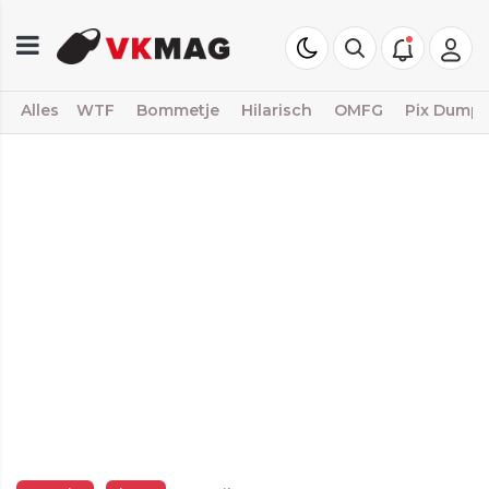
Alles
WTF
Bommetje
Hilarisch
OMFG
Pix Dump