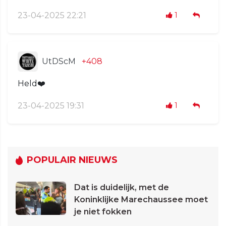
23-04-2025 22:21
1
UtDScM
+408
Held❤️
23-04-2025 19:31
1
POPULAIR NIEUWS
Dat is duidelijk, met de
Koninklijke Marechaussee moet
je niet fokken