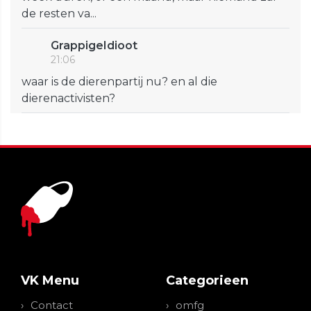
de resten va...
GrappigeIdioot
21:06
waar is de dierenpartij nu? en al die
dierenactivisten?
VK Menu
Categorieen
Contact
omfg