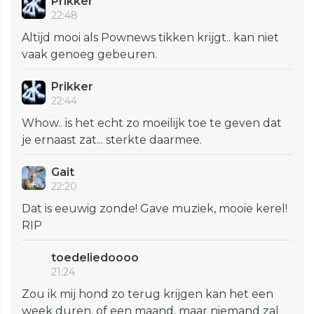
Prikker
22:48
Altijd mooi als Pownews tikken krijgt.. kan niet
vaak genoeg gebeuren.
Prikker
22:44
Whow.. is het echt zo moeilijk toe te geven dat
je ernaast zat... sterkte daarmee.
Gait
22:20
Dat is eeuwig zonde! Gave muziek, mooie kerel!
RIP
toedeliedoooo
21:24
Zou ik mij hond zo terug krijgen kan het een
week duren, of een maand, maar niemand zal