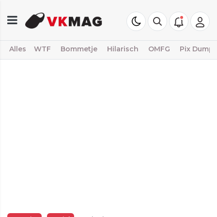
Alles
WTF
Bommetje
Hilarisch
OMFG
Pix Dump