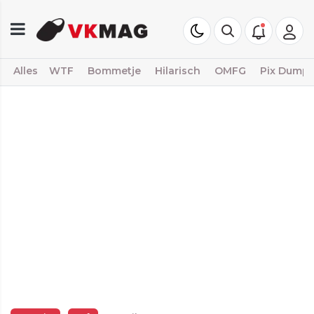
Alles
WTF
Bommetje
Hilarisch
OMFG
Pix Dump