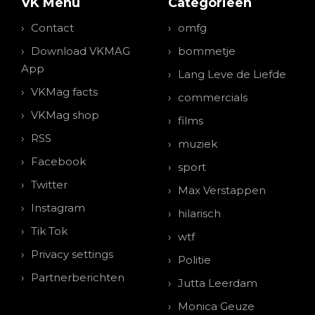
VK Menu
Categorieen
Contact
omfg
Download VKMAG
bommetje
App
Lang Leve de Liefde
VKMag facts
commercials
VKMag shop
films
RSS
muziek
Facebook
sport
Twitter
Max Verstappen
Instagram
hilarisch
Tik Tok
wtf
Privacy settings
Politie
Partnerberichten
Jutta Leerdam
Monica Geuze