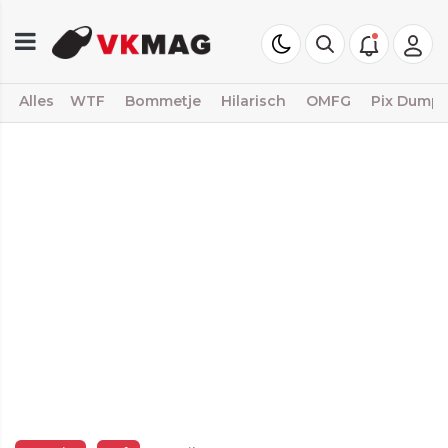
Alles
WTF
Bommetje
Hilarisch
OMFG
Pix Dump