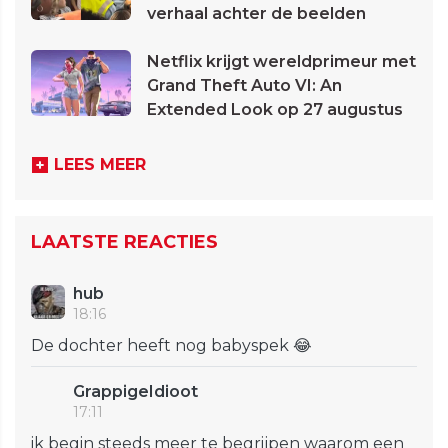
verhaal achter de beelden
Netflix krijgt wereldprimeur met
Grand Theft Auto VI: An
Extended Look op 27 augustus
LEES MEER
LAATSTE REACTIES
hub
18:16
De dochter heeft nog babyspek 😂
GrappigeIdioot
17:11
ik begin steeds meer te begrijpen waarom een