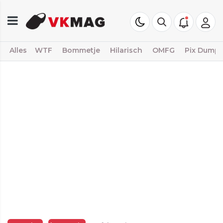
Alles
WTF
Bommetje
Hilarisch
OMFG
Pix Dump