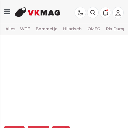
Alles
WTF
Bommetje
Hilarisch
OMFG
Pix Dump