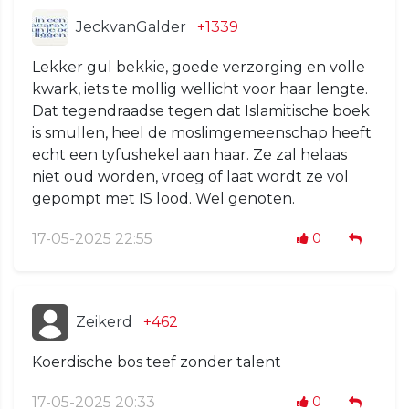
JeckvanGalder
+1339
Lekker gul bekkie, goede verzorging en volle
kwark, iets te mollig wellicht voor haar lengte.
Dat tegendraadse tegen dat Islamitische boek
is smullen, heel de moslimgemeenschap heeft
echt een tyfushekel aan haar. Ze zal helaas
niet oud worden, vroeg of laat wordt ze vol
gepompt met IS lood. Wel genoten.
17-05-2025 22:55
0
Zeikerd
+462
Koerdische bos teef zonder talent
17-05-2025 20:33
0