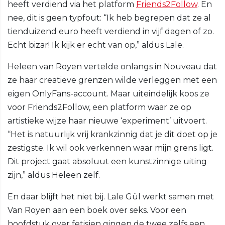
heeft verdiend via het platform
Friends2Follow
. En
nee, dit is geen typfout: “Ik heb begrepen dat ze al
tienduizend euro heeft verdiend in vijf dagen of zo.
Echt bizar! Ik kijk er echt van op,” aldus Lale.
Heleen van Royen vertelde onlangs in Nouveau dat
ze haar creatieve grenzen wilde verleggen met een
eigen OnlyFans-account. Maar uiteindelijk koos ze
voor Friends2Follow, een platform waar ze op
artistieke wijze haar nieuwe ‘experiment’ uitvoert.
“Het is natuurlijk vrij krankzinnig dat je dit doet op je
zestigste. Ik wil ook verkennen waar mijn grens ligt.
Dit project gaat absoluut een kunstzinnige uiting
zijn,” aldus Heleen zelf.
En daar blijft het niet bij. Lale Gül werkt samen met
Van Royen aan een boek over seks. Voor een
hoofdstuk over fetisjen gingen de twee zelfs een