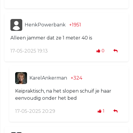
HenkPowerbank
+1951
Alleen jammer dat ze 1 meter 40 is
17-05-2025 19:13
0
KarelAnkerman
+324
Keipraktisch, na het slopen schuif je haar
eenvoudig onder het bed
17-05-2025 20:29
1