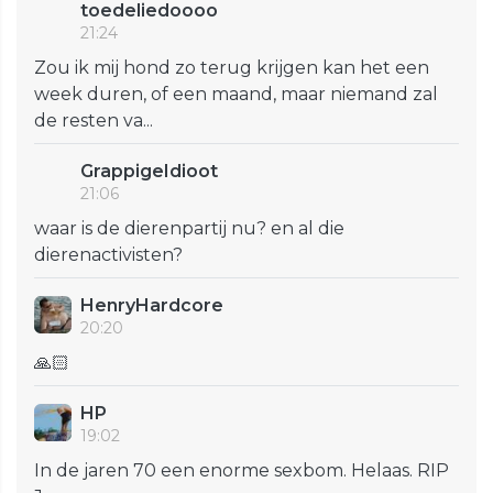
toedeliedoooo
21:24
Zou ik mij hond zo terug krijgen kan het een
week duren, of een maand, maar niemand zal
de resten va...
GrappigeIdioot
21:06
waar is de dierenpartij nu? en al die
dierenactivisten?
HenryHardcore
20:20
🙏🏻
HP
19:02
In de jaren 70 een enorme sexbom. Helaas. RIP