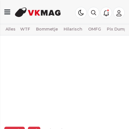
Alles
WTF
Bommetje
Hilarisch
OMFG
Pix Dump