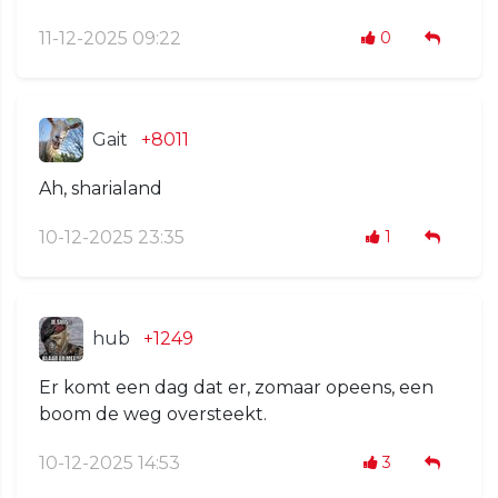
11-12-2025 09:22
0
Gait
+8011
Ah, sharialand
10-12-2025 23:35
1
hub
+1249
Er komt een dag dat er, zomaar opeens, een
boom de weg oversteekt.
10-12-2025 14:53
3