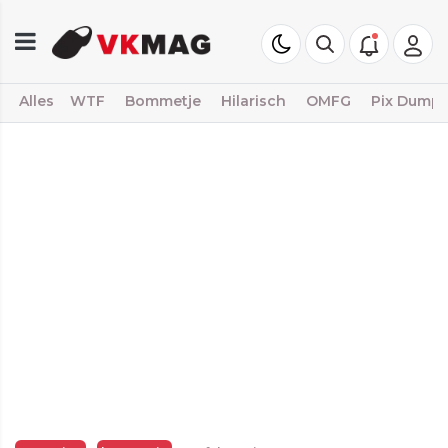
Alles
WTF
Bommetje
Hilarisch
OMFG
Pix Dump