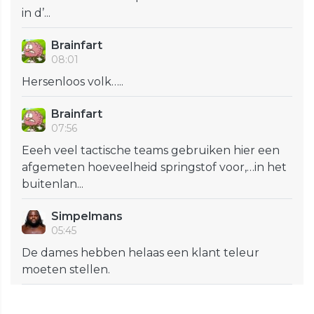
in d’...
Brainfart
08:01
Hersenloos volk…..
Brainfart
07:56
Eeeh veel tactische teams gebruiken hier een
afgemeten hoeveelheid springstof voor,…in het
buitenlan...
Simpelmans
05:45
De dames hebben helaas een klant teleur
moeten stellen.