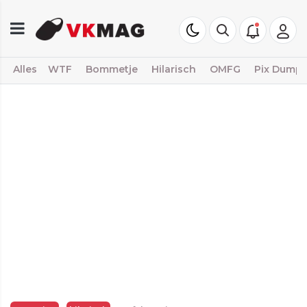
Alles
WTF
Bommetje
Hilarisch
OMFG
Pix Dump