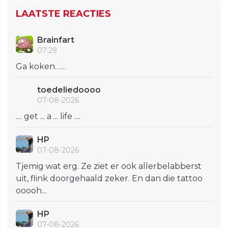
LAATSTE REACTIES
Brainfart
07:29
Ga koken……
toedeliedoooo
07-08-2026
.... get ... a ... life ....
HP
07-08-2026
Tjemig wat erg. Ze ziet er ook allerbelabberst
uit, flink doorgehaald zeker. En dan die tattoo
ooooh...
HP
07-08-2026