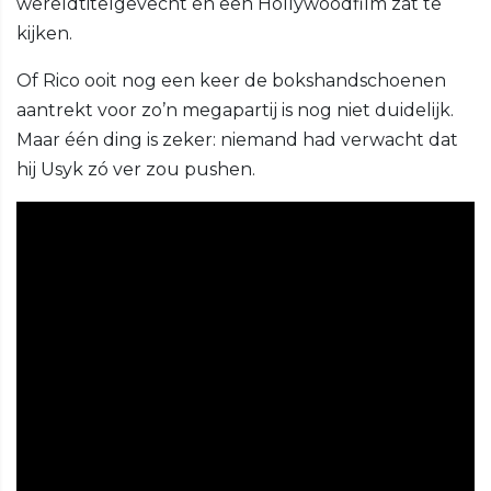
wereldtitelgevecht en een Hollywoodfilm zat te
kijken.
Of Rico ooit nog een keer de bokshandschoenen
aantrekt voor zo’n megapartij is nog niet duidelijk.
Maar één ding is zeker: niemand had verwacht dat
hij Usyk zó ver zou pushen.