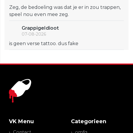
Zeg, de bedoeling was dat je er in zou trappen,
speel nou even mee zeg.
GrappigeIdioot
07-08-2026
is geen verse tattoo. dus fake
VK Menu
Categorieen
Contact
omfg