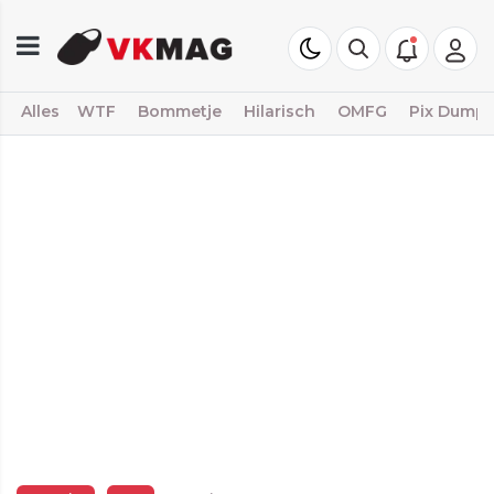
Alles
WTF
Bommetje
Hilarisch
OMFG
Pix Dump