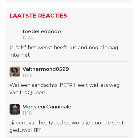
LAATSTE REACTIES
toedeliedoooo
12:24
ja, *als* het werkt heeft rusland nog al traag
internet
Valthermond0599
11:49
Wat een aandachtsH*E*R Heeft wel iets weg
van Iris Queen
MonsieurCannibale
11:18
Jij bent van het type, het word je door de strot
geduwd!!!11!11