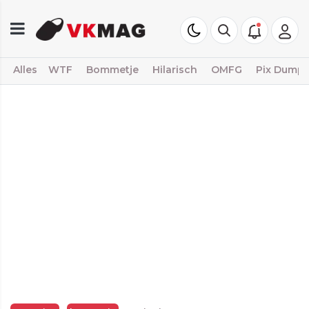
Alles
WTF
Bommetje
Hilarisch
OMFG
Pix Dump