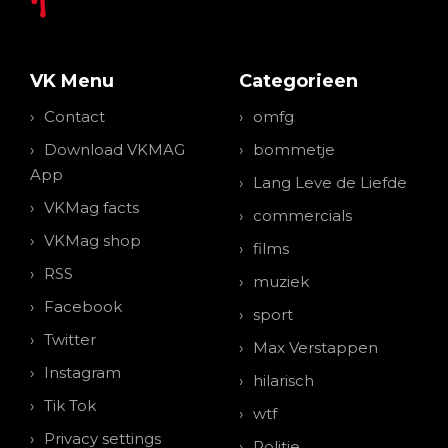
VK Menu
Categorieen
Contact
omfg
Download VKMAG
bommetje
App
Lang Leve de Liefde
VKMag facts
commercials
VKMag shop
films
RSS
muziek
Facebook
sport
Twitter
Max Verstappen
Instagram
hilarisch
Tik Tok
wtf
Privacy settings
Politie