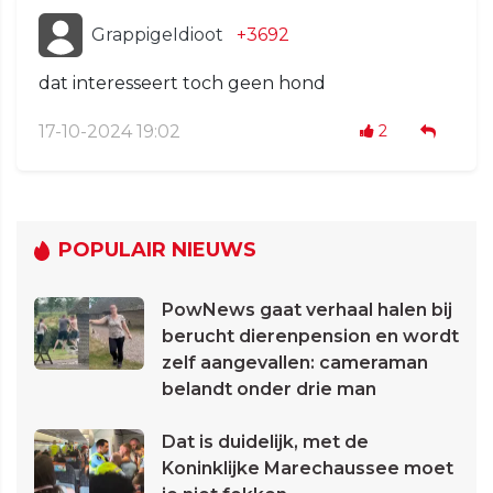
GrappigeIdioot
+3692
dat interesseert toch geen hond
17-10-2024 19:02
2
POPULAIR NIEUWS
PowNews gaat verhaal halen bij
berucht dierenpension en wordt
zelf aangevallen: cameraman
belandt onder drie man
Dat is duidelijk, met de
Koninklijke Marechaussee moet