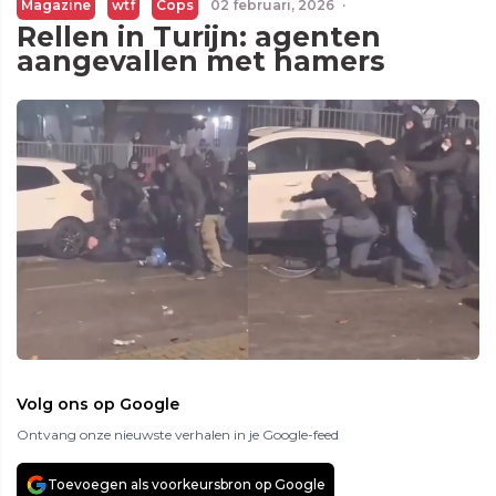
Magazine
wtf
Cops
02 februari, 2026
·
Rellen in Turijn: agenten
aangevallen met hamers
Volg ons op Google
Ontvang onze nieuwste verhalen in je Google-feed
Toevoegen als voorkeursbron op Google