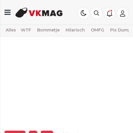
Alles
WTF
Bommetje
Hilarisch
OMFG
Pix Dump