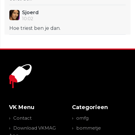
Sjoerd
10:02
Hoe triest ben je dan.
VK Menu
Categorieen
Contact
omfg
Download VKMAG
bommetje