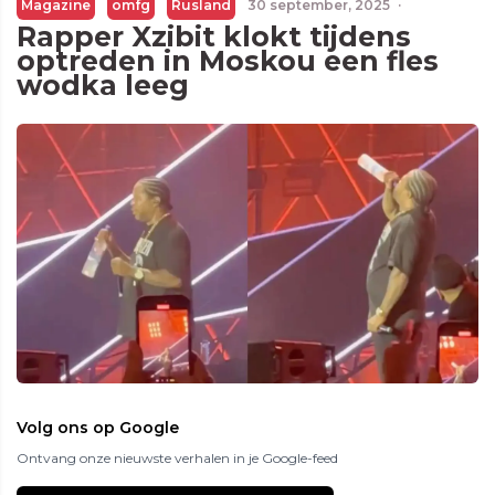
Magazine
omfg
Rusland
30 september, 2025
·
Rapper Xzibit klokt tijdens
optreden in Moskou een fles
wodka leeg
Volg ons op Google
Ontvang onze nieuwste verhalen in je Google-feed