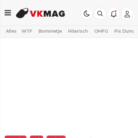
Alles
WTF
Bommetje
Hilarisch
OMFG
Pix Dump