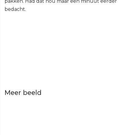
pakken. Had dat nou maar een minuut eerder
bedacht.
Meer beeld