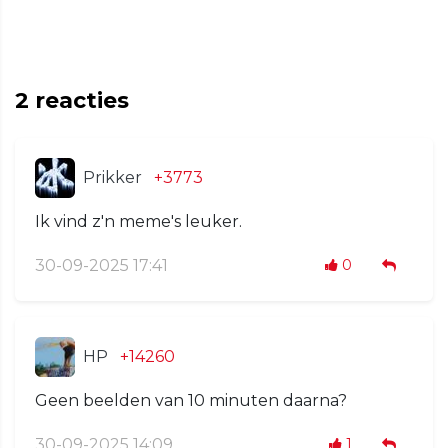
2
reacties
Prikker
+3773
Ik vind z'n meme's leuker.
30-09-2025 17:41
0
HP
+14260
Geen beelden van 10 minuten daarna?
30-09-2025 14:09
1