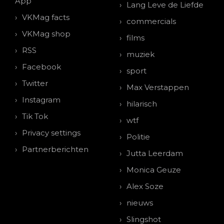
App
Lang Leve de Liefde
VKMag facts
commercials
VKMag shop
films
RSS
muziek
Facebook
sport
Twitter
Max Verstappen
Instagram
hilarisch
Tik Tok
wtf
Privacy settings
Politie
Partnerberichten
Jutta Leerdam
Monica Geuze
Alex Soze
nieuws
Slingshot