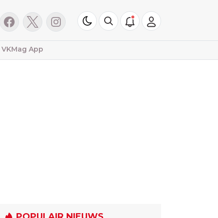
VKMag App
POPULAIR NIEUWS