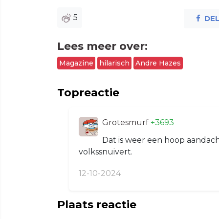
5
DE
Lees meer over:
Magazine
hilarisch
Andre Hazes
Topreactie
Grotesmurf
+3693
Dat is weer een hoop aandac
volkssnuivert.
12-10-2024
Plaats reactie