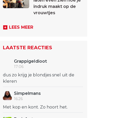
laten even zien hoe je
indruk maakt op de
vrouwtjes
LEES MEER
LAATSTE REACTIES
GrappigeIdioot
17:06
dus zo krijg je blondjes snel uit de
kleren
Simpelmans
16:26
Met kop en kont. Zo hoort het.