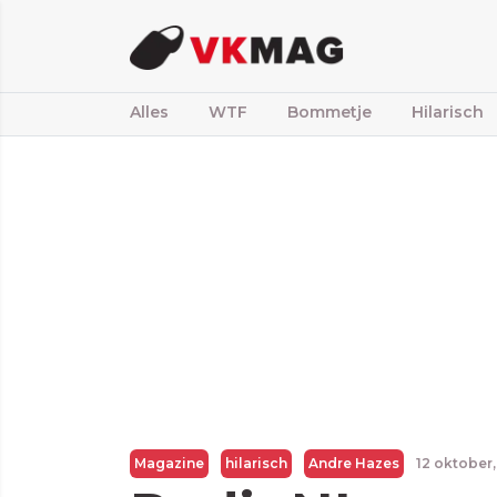
Alles
WTF
Bommetje
Hilarisch
Magazine
hilarisch
Andre Hazes
12 oktober