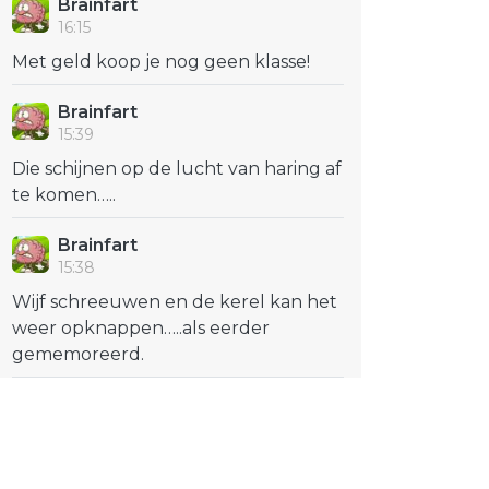
Brainfart
16:15
Met geld koop je nog geen klasse!
Brainfart
15:39
Die schijnen op de lucht van haring af
te komen…..
Brainfart
15:38
Wijf schreeuwen en de kerel kan het
weer opknappen…..als eerder
gememoreerd.