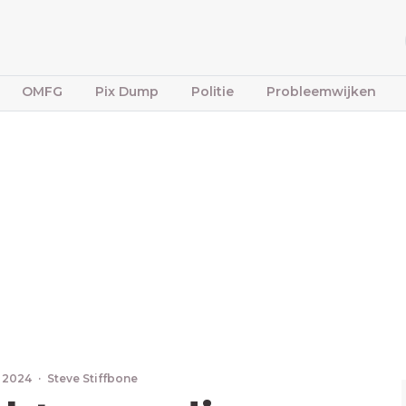
OMFG
Pix Dump
Politie
Probleemwijken
, 2024
·
Steve Stiffbone