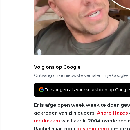
Volg ons op Google
Ontvang onze nieuwste verhalen in je Google-
Toevoegen als voorkeursbron op Google
Er is afgelopen week week te doen ge
gekregen van zijn ouders,
Andre Hazes
merknaam
van haar in 2004 overleden m
Rachel haar zoon
gesommeerd
om de n