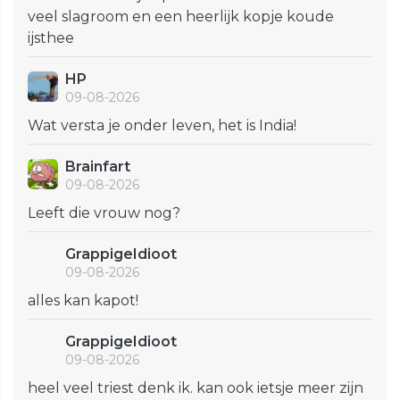
veel slagroom en een heerlijk kopje koude
ijsthee
HP
09-08-2026
Wat versta je onder leven, het is India!
Brainfart
09-08-2026
Leeft die vrouw nog?
GrappigeIdioot
09-08-2026
alles kan kapot!
GrappigeIdioot
09-08-2026
heel veel triest denk ik. kan ook ietsje meer zijn