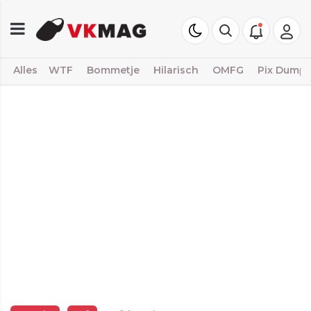
Alles
WTF
Bommetje
Hilarisch
OMFG
Pix Dump