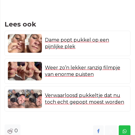
Lees ook
Dame popt pukkel op een
pijnlijke plek
Weer zo’n lekker ranzig filmpje
van enorme puisten
Verwaarloosd pukkeltje dat nu
toch echt gepopt moest worden
0