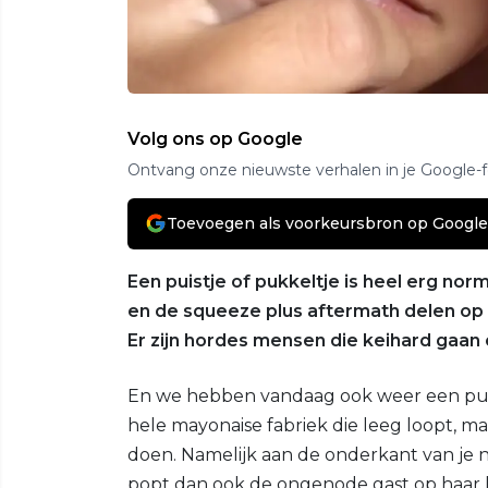
Volg ons op Google
Ontvang onze nieuwste verhalen in je Google-
Toevoegen als voorkeursbron op Google
Een puistje of pukkeltje is heel erg nor
en de squeeze plus aftermath delen op 
Er zijn hordes mensen die keihard gaan 
En we hebben vandaag ook weer een puk
hele mayonaise fabriek die leeg loopt, ma
doen. Namelijk aan de onderkant van je
popt dan ook de ongenode gast op haar 