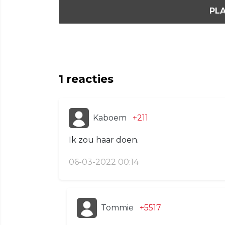
PLA
1
reacties
Kaboem
+211
Ik zou haar doen.
06-03-2022 00:14
Tommie
+5517