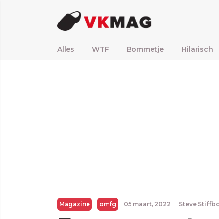
Alles
WTF
Bommetje
Hilarisch
Magazine
omfg
05 maart, 2022
·
Steve Stiffb