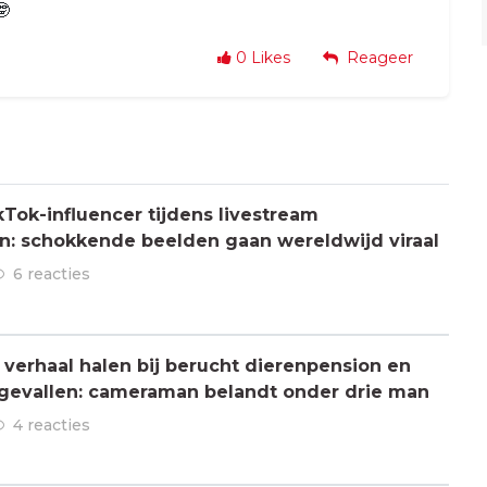
🤓
0
Likes
Reageer
Tok-influencer tijdens livestream
: schokkende beelden gaan wereldwijd viraal
6 reacties
verhaal halen bij berucht dierenpension en
ngevallen: cameraman belandt onder drie man
4 reacties