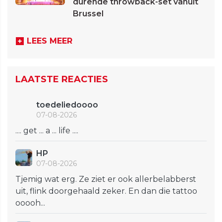
durende throwback-set vanuit
Brussel
LEES MEER
LAATSTE REACTIES
toedeliedoooo
07-08-2026
.... get ... a ... life ....
HP
07-08-2026
Tjemig wat erg. Ze ziet er ook allerbelabberst
uit, flink doorgehaald zeker. En dan die tattoo
ooooh...