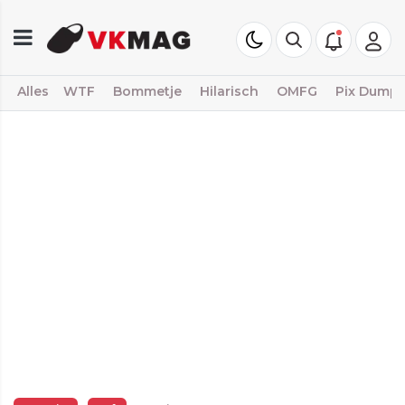
Alles
WTF
Bommetje
Hilarisch
OMFG
Pix Dump