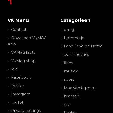
VK Menu
Categorieen
Contact
omfg
Download VKMAG
bommetje
App
Lang Leve de Liefde
VKMag facts
commercials
VKMag shop
films
RSS
muziek
Facebook
sport
Twitter
Max Verstappen
Instagram
hilarisch
Tik Tok
wtf
Privacy settings
Politie