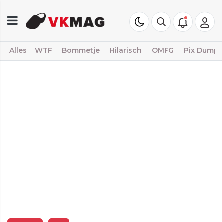
Alles
WTF
Bommetje
Hilarisch
OMFG
Pix Dump