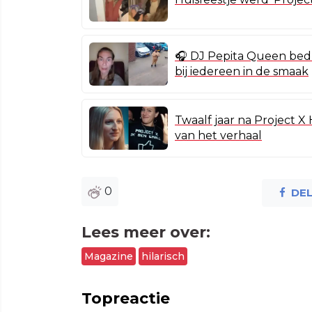
🎧 DJ Pepita Queen bedre
bij iedereen in de smaak
Twaalf jaar na Project X
van het verhaal
0
DE
Lees meer over:
Magazine
hilarisch
Topreactie