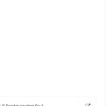
 X' feestje en ging fout