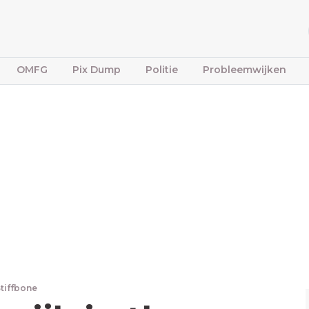
OMFG
Pix Dump
Politie
Probleemwijken
Stiffbone