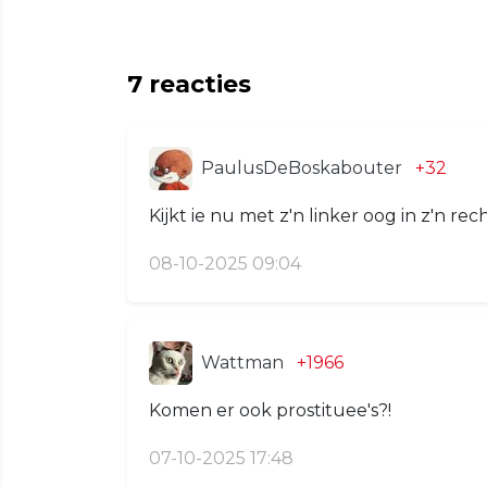
7
reacties
PaulusDeBoskabouter
+32
Kijkt ie nu met z'n linker oog in z'n r
08-10-2025 09:04
Wattman
+1966
Komen er ook prostituee's?!
07-10-2025 17:48