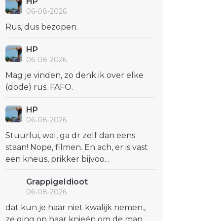
HP
06-08-2026
Rus, dus bezopen.
HP
06-08-2026
Mag je vinden, zo denk ik over elke
(dode) rus. FAFO.
HP
06-08-2026
Stuurlui, wal, ga dr zelf dan eens
staan! Nope, filmen. En ach, er is vast
een kneus, prikker bijvoo...
GrappigeIdioot
06-08-2026
dat kun je haar niet kwalijk nemen.,
ze ging op haar knieën om de man