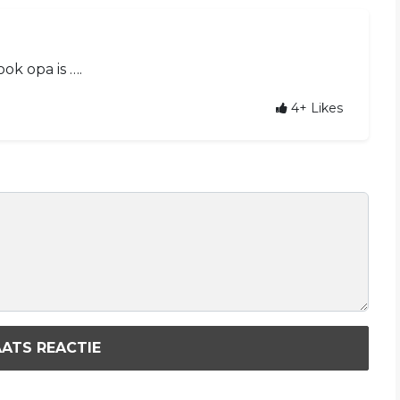
ok opa is ….
4+
Likes
ATS REACTIE