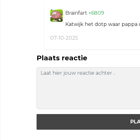
Brainfart
+6809
Katwijk het dotp waar pappa o
07-10-2025
Plaats reactie
PLA