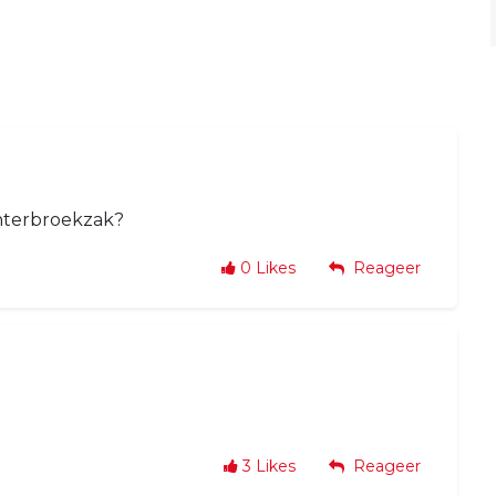
echterbroekzak?
0
Likes
Reageer
3
Likes
Reageer