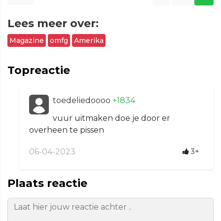
Lees meer over:
Magazine
omfg
Amerika
Topreactie
toedeliedoooo
+1834
vuur uitmaken doe je door er
overheen te pissen
06-04-2023
3+
Plaats reactie