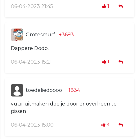
06-04-2023 21:45
1
Grotesmurf
+3693
Dappere Dodo.
06-04-2023 15:21
1
toedeliedoooo
+1834
vuur uitmaken doe je door er overheen te
pissen
06-04-2023 15:00
3