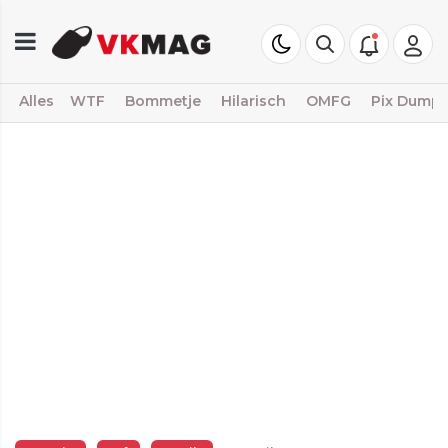
Alles
WTF
Bommetje
Hilarisch
OMFG
Pix Dump