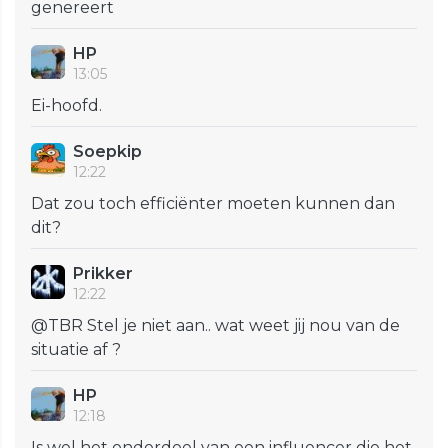
genereert
HP
13:05
Ei-hoofd.
Soepkip
12:22
Dat zou toch efficiënter moeten kunnen dan
dit?
Prikker
12:22
@TBR Stel je niet aan.. wat weet jij nou van de
situatie af ?
HP
12:18
Is wel het onderdeel van een influencer die het