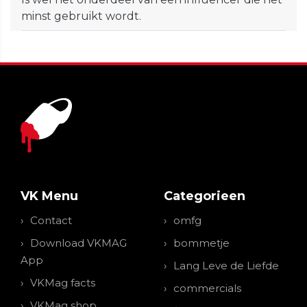
minst gebruikt wordt.
VK Menu
Categorieen
Contact
omfg
Download VKMAG
bommetje
App
Lang Leve de Liefde
VKMag facts
commercials
VKMag shop