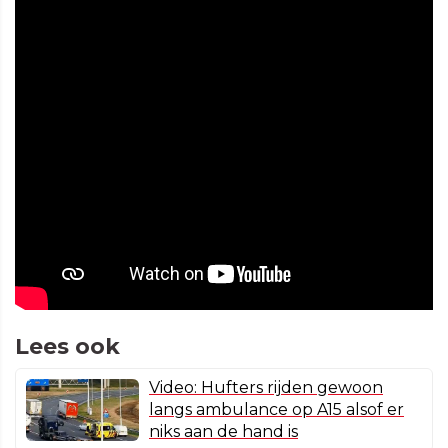
Lees ook
Video: Hufters rijden gewoon
langs ambulance op A15 alsof er
niks aan de hand is