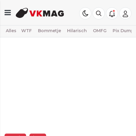
Alles
WTF
Bommetje
Hilarisch
OMFG
Pix Dump