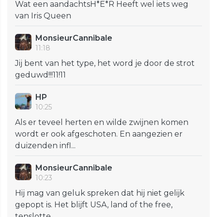
Wat een aandachtsH*E*R Heeft wel iets weg
van Iris Queen
MonsieurCannibale
11:18
Jij bent van het type, het word je door de strot
geduwd!!!11!11
HP
10:25
Als er teveel herten en wilde zwijnen komen
wordt er ook afgeschoten. En aangezien er
duizenden infl...
MonsieurCannibale
10:23
Hij mag van geluk spreken dat hij niet gelijk
gepopt is. Het blijft USA, land of the free,
tenslotte...