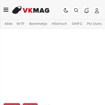
Alles
WTF
Bommetje
Hilarisch
OMFG
Pix Dump