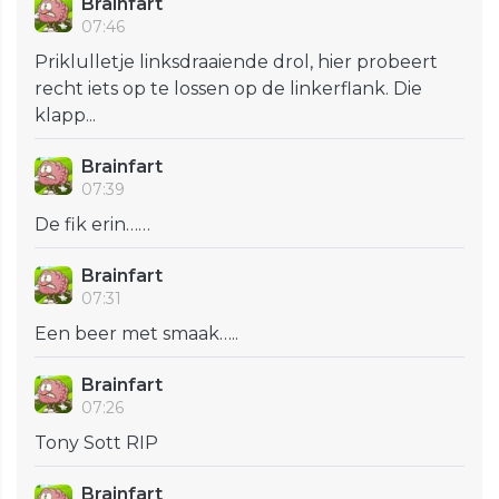
Brainfart
07:46
Priklulletje linksdraaiende drol, hier probeert
recht iets op te lossen op de linkerflank. Die
klapp...
Brainfart
07:39
De fik erin……
Brainfart
07:31
Een beer met smaak…..
Brainfart
07:26
Tony Sott RIP
Brainfart