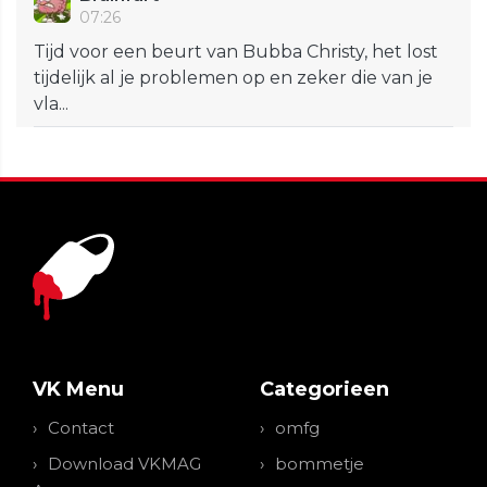
07:26
Tijd voor een beurt van Bubba Christy, het lost
tijdelijk al je problemen op en zeker die van je
vla...
VK Menu
Categorieen
Contact
omfg
Download VKMAG
bommetje