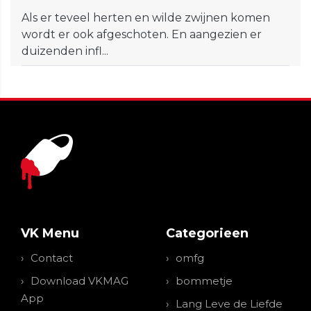
Als er teveel herten en wilde zwijnen komen
wordt er ook afgeschoten. En aangezien er
duizenden infl...
VK Menu
Categorieen
Contact
omfg
Download VKMAG
bommetje
App
Lang Leve de Liefde