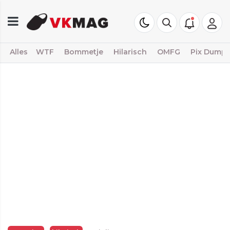
Alles
WTF
Bommetje
Hilarisch
OMFG
Pix Dump