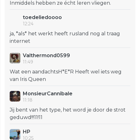
Inmiddels hebben ze écht leren vliegen.
toedeliedoooo
12:24
ja, *als* het werkt heeft rusland nog al traag
internet
Valthermond0599
11:49
Wat een aandachtsH*E*R Heeft wel iets weg
van Iris Queen
MonsieurCannibale
11:18
Jij bent van het type, het word je door de strot
geduwd!!!11!11
HP
10:25