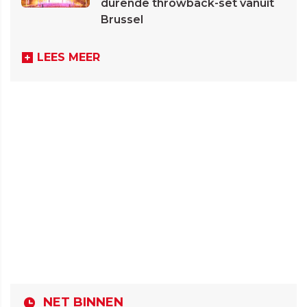
durende throwback-set vanuit
Brussel
LEES MEER
NET BINNEN