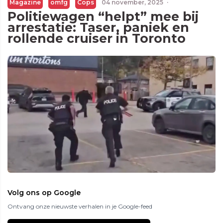
Magazine
omfg
Cops
04 november, 2025
·
Politiewagen “helpt” mee bij
arrestatie: Taser, paniek en
rollende cruiser in Toronto
Volg ons op Google
Ontvang onze nieuwste verhalen in je Google-feed