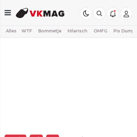
Alles
WTF
Bommetje
Hilarisch
OMFG
Pix Dump