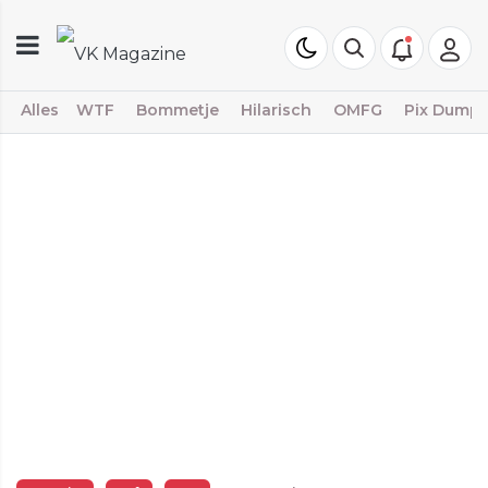
Alles
WTF
Bommetje
Hilarisch
OMFG
Pix Dump