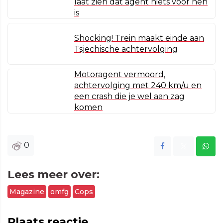
laat zien dat agent niets voor hen
is
Shocking! Trein maakt einde aan
Tsjechische achtervolging
Motoragent vermoord,
achtervolging met 240 km/u en
een crash die je wel aan zag
komen
0
Lees meer over:
Magazine
omfg
Cops
Plaats reactie