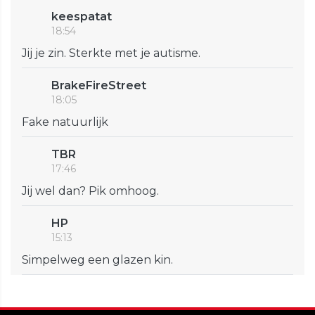
keespatat
18:54
Jij je zin. Sterkte met je autisme.
BrakeFireStreet
18:05
Fake natuurlijk
TBR
17:46
Jij wel dan? Pik omhoog.
HP
15:13
Simpelweg een glazen kin.