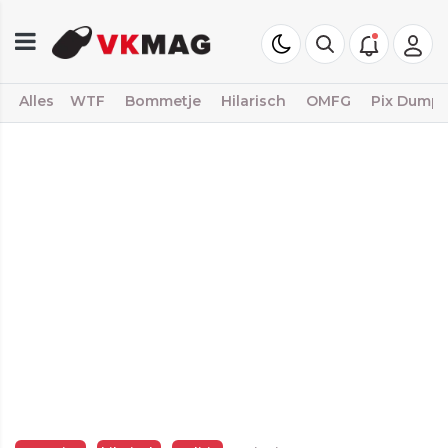
Alles
WTF
Bommetje
Hilarisch
OMFG
Pix Dump