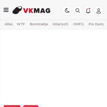
Alles
WTF
Bommetje
Hilarisch
OMFG
Pix Dump