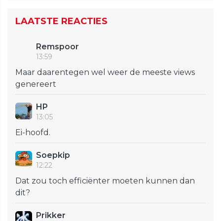
LAATSTE REACTIES
Remspoor
13:59
Maar daarentegen wel weer de meeste views
genereert
HP
13:05
Ei-hoofd.
Soepkip
12:22
Dat zou toch efficiënter moeten kunnen dan
dit?
Prikker