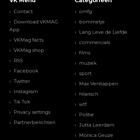
VK Menu
Categorieen
Contact
omfg
Download VKMAG
bommetje
App
Lang Leve de Liefde
VKMag facts
commercials
VKMag shop
films
RSS
muziek
Facebook
sport
Twitter
Max Verstappen
Instagram
hilarisch
Tik Tok
wtf
Privacy settings
Politie
Partnerberichten
Jutta Leerdam
Monica Geuze