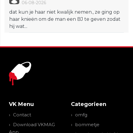
06-08-2026
dat kun je haar niet kwalijk nemen., ze ging op
haar knieën om de man een BJ te geven zodat
hij wat...
VK Menu
Categorieen
Contact
omfg
Download VKMAG
bommetje
App