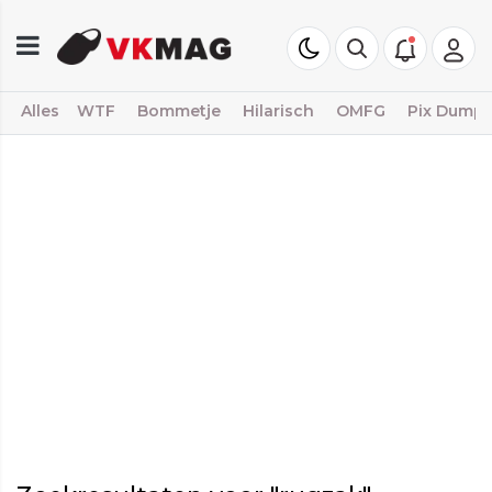
Alles
WTF
Bommetje
Hilarisch
OMFG
Pix Dump