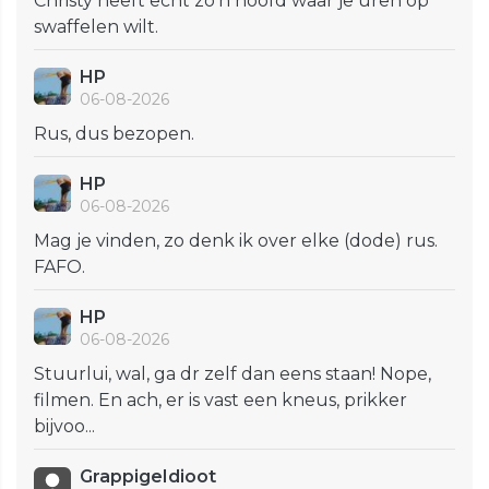
Christy heeft echt zo'n hoofd waar je uren op
swaffelen wilt.
HP
06-08-2026
Rus, dus bezopen.
HP
06-08-2026
Mag je vinden, zo denk ik over elke (dode) rus.
FAFO.
HP
06-08-2026
Stuurlui, wal, ga dr zelf dan eens staan! Nope,
filmen. En ach, er is vast een kneus, prikker
bijvoo...
GrappigeIdioot