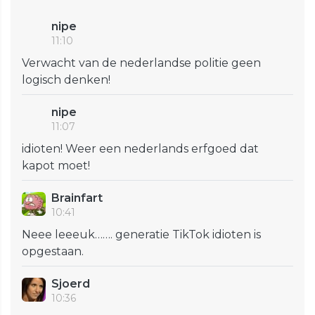
nipe
11:10
Verwacht van de nederlandse politie geen
logisch denken!
nipe
11:07
idioten! Weer een nederlands erfgoed dat
kapot moet!
Brainfart
10:41
Neee leeeuk……. generatie TikTok idioten is
opgestaan.
Sjoerd
10:36