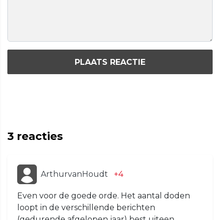
PLAATS REACTIE
3
reacties
ArthurvanHoudt
+4
Even voor de goede orde. Het aantal doden
loopt in de verschillende berichten
(gedurende afgelopen jaar) best uiteen.