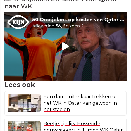
naar WK
Lees ook
Een dame uit elkaar trekken op
het WK in Qatar kan gewoon in
het stadion
Beetje pijnlijk: Hossende
bouwvakkers in Jumbo WK Qatar