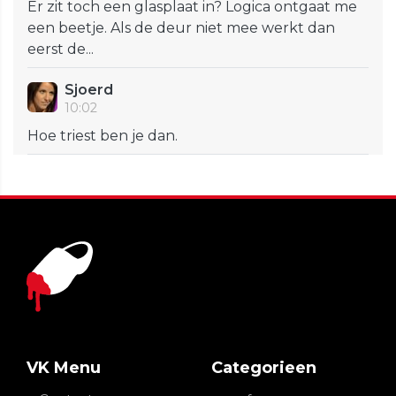
Er zit toch een glasplaat in? Logica ontgaat me
een beetje. Als de deur niet mee werkt dan
eerst de...
Sjoerd
10:02
Hoe triest ben je dan.
VK Menu
Categorieen