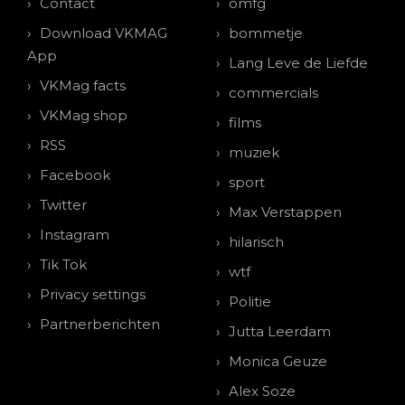
Contact
omfg
Download VKMAG
bommetje
App
Lang Leve de Liefde
VKMag facts
commercials
VKMag shop
films
RSS
muziek
Facebook
sport
Twitter
Max Verstappen
Instagram
hilarisch
Tik Tok
wtf
Privacy settings
Politie
Partnerberichten
Jutta Leerdam
Monica Geuze
Alex Soze