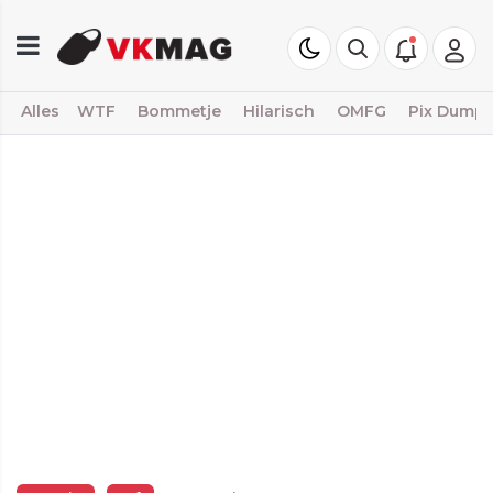
Alles
WTF
Bommetje
Hilarisch
OMFG
Pix Dump