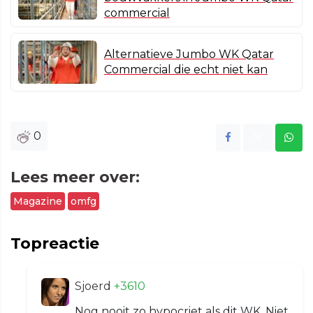
commercial
Alternatieve Jumbo WK Qatar
Commercial die echt niet kan
0
Lees meer over:
Magazine
omfg
Topreactie
Sjoerd
+3610
Nog nooit zo hypocriet als dit WK. Niet