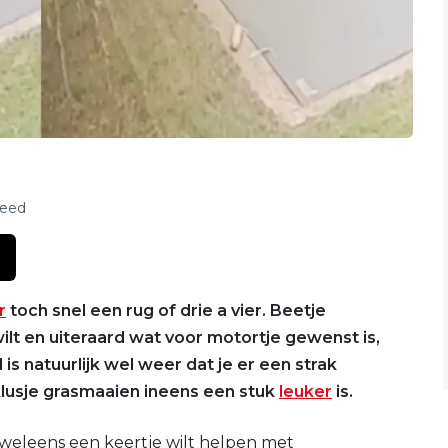
feed
r
toch snel een rug of drie a vier. Beetje
ilt en uiteraard wat voor motortje gewenst is,
is natuurlijk wel weer dat je er een strak
klusje grasmaaien ineens een stuk
leuker
is.
k weleens een keertje wilt helpen met