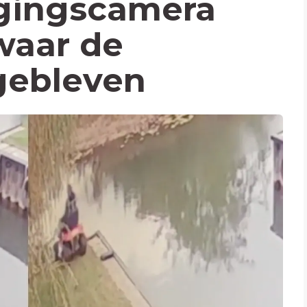
igingscamera
waar de
 gebleven