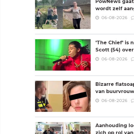
PowNews gaat 
wordt zelf aa
06-08-2026
'The Chief' is
Scott (54) ove
06-08-2026
Bizarre flatso
van buurvrouw 
06-08-2026
Aanhouding loo
zich op rol va