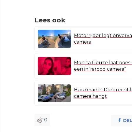
Lees ook
Motorrijder legt onverva
camera
Monica Geuze laat poes 
een infrarood camera"
Buurman in Dordrecht l
camera hangt
0
DE