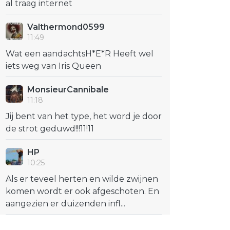
al traag internet
Valthermond0599
11:49
Wat een aandachtsH*E*R Heeft wel
iets weg van Iris Queen
MonsieurCannibale
11:18
Jij bent van het type, het word je door
de strot geduwd!!!11!11
HP
10:25
Als er teveel herten en wilde zwijnen
komen wordt er ook afgeschoten. En
aangezien er duizenden infl...