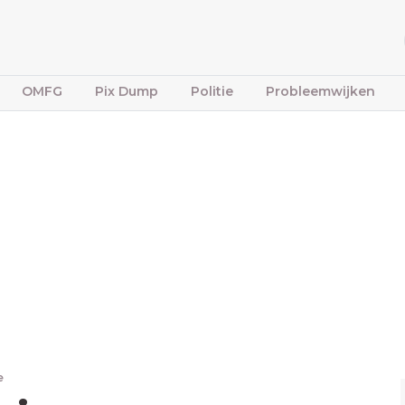
OMFG
Pix Dump
Politie
Probleemwijken
e