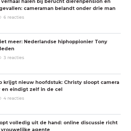
verhaal halen bij berucht dierenpension en
ngevallen: cameraman belandt onder drie man
6 reacties
 niet meer: Nederlandse hiphoppionier Tony
rleden
3 reacties
ap krijgt nieuw hoofdstuk: Christy sloopt camera
en eindigt zelf in de cel
4 reacties
pt volledig uit de hand: online discussie richt
n vrouwelijke agente