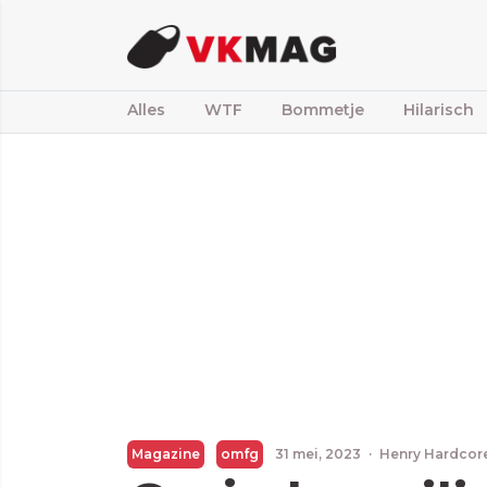
Alles
WTF
Bommetje
Hilarisch
Magazine
omfg
31 mei, 2023
·
Henry Hardcor