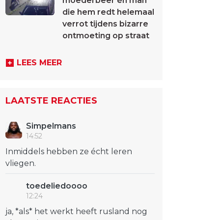
moederbeer én man
die hem redt helemaal
verrot tijdens bizarre
ontmoeting op straat
LEES MEER
LAATSTE REACTIES
Simpelmans
14:52
Inmiddels hebben ze écht leren
vliegen.
toedeliedoooo
12:24
ja, *als* het werkt heeft rusland nog