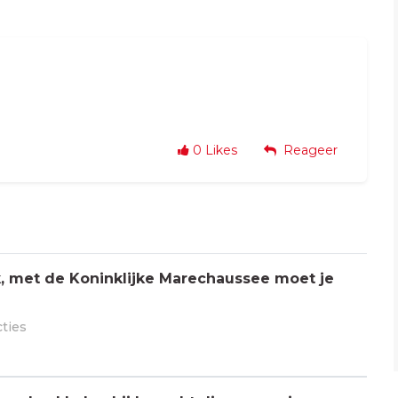
0
Likes
Reageer
jk, met de Koninklijke Marechaussee moet je
cties