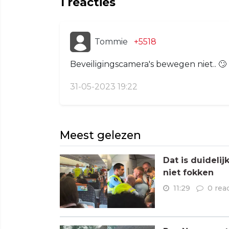
1
reacties
Tommie
+5518
Beveiligingscamera's bewegen niet.. 🙄
31-05-2023 19:22
Meest gelezen
Dat is duideli
niet fokken
11:29
0 rea