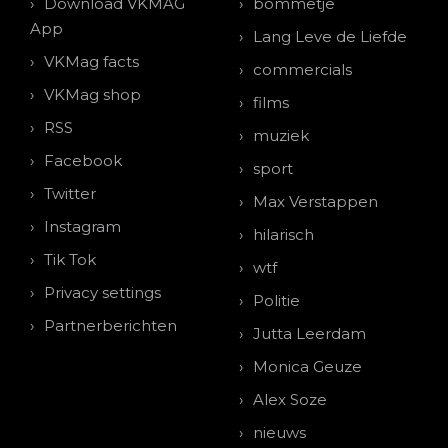
Download VKMAG
bommetje
App
Lang Leve de Liefde
VKMag facts
commercials
VKMag shop
films
RSS
muziek
Facebook
sport
Twitter
Max Verstappen
Instagram
hilarisch
Tik Tok
wtf
Privacy settings
Politie
Partnerberichten
Jutta Leerdam
Monica Geuze
Alex Soze
nieuws