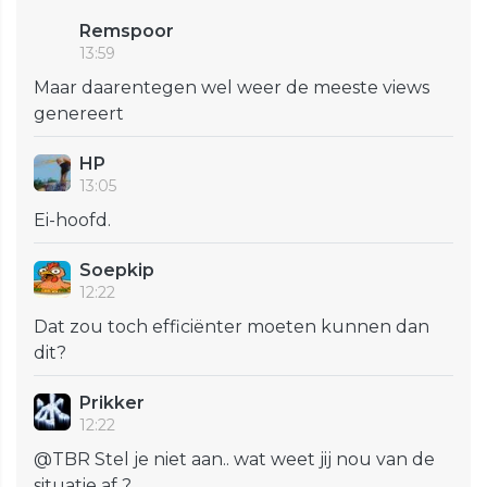
Remspoor
13:59
Maar daarentegen wel weer de meeste views
genereert
HP
13:05
Ei-hoofd.
Soepkip
12:22
Dat zou toch efficiënter moeten kunnen dan
dit?
Prikker
12:22
@TBR Stel je niet aan.. wat weet jij nou van de
situatie af ?