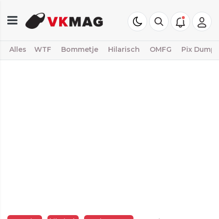
Alles
WTF
Bommetje
Hilarisch
OMFG
Pix Dump