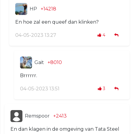
HP
+14218
En hoe zal een queef dan klinken?
04-05-2023 13:27
4
Gait
+8010
Brrrrrr.
04-05-2023 13:51
3
Remspoor
+2413
En dan klagen in de omgeving van Tata Steel