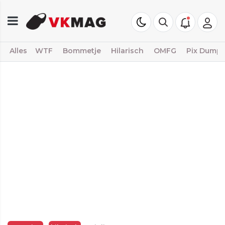
Alles
WTF
Bommetje
Hilarisch
OMFG
Pix Dump