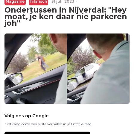
Magazine
hilarisch
31 juli, 2023
·
Ondertussen in Nijverdal: "Hey
moat, je ken daar nie parkeren
joh"
Volg ons op Google
Ontvang onze nieuwste verhalen in je Google-feed