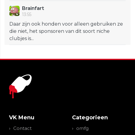
Brainfart
13:55
Daar zijn ook honden voor alleen gebruiken ze
die niet, het sponsoren van dit soort niche
clubjes is...
VK Menu
Categorieen
Contact
omfg