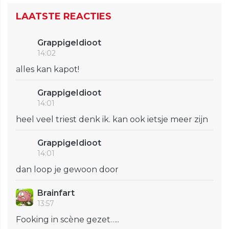
LAATSTE REACTIES
GrappigeIdioot
14:02
alles kan kapot!
GrappigeIdioot
14:01
heel veel triest denk ik. kan ook ietsje meer zijn
GrappigeIdioot
14:01
dan loop je gewoon door
Brainfart
13:57
Fooking in scène gezet…..