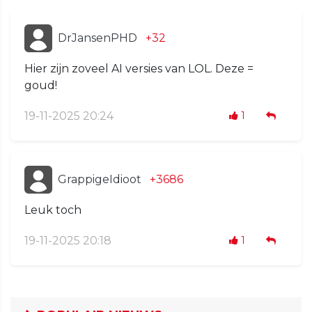
DrJansenPHD
+32
Hier zijn zoveel AI versies van LOL. Deze =
goud!
19-11-2025 20:24
1
GrappigeIdioot
+3686
Leuk toch
19-11-2025 20:18
1