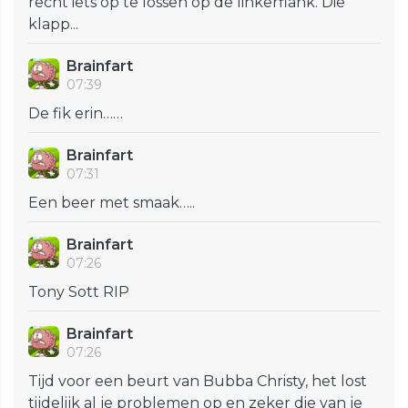
recht iets op te lossen op de linkerflank. Die
klapp...
Brainfart
07:39
De fik erin……
Brainfart
07:31
Een beer met smaak…..
Brainfart
07:26
Tony Sott RIP
Brainfart
07:26
Tijd voor een beurt van Bubba Christy, het lost
tijdelijk al je problemen op en zeker die van je