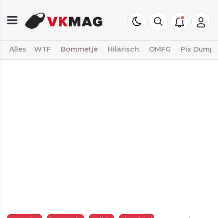
Alles
WTF
Bommetje
Hilarisch
OMFG
Pix Dump