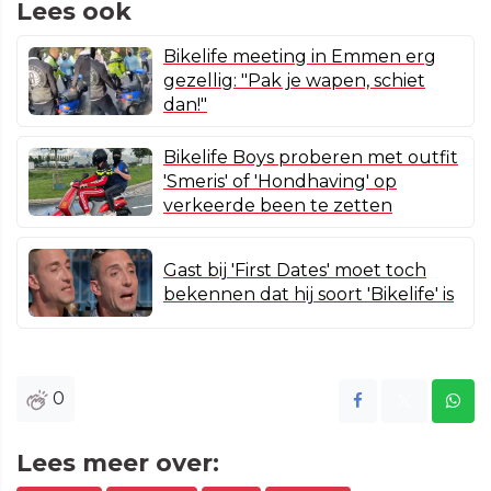
Lees ook
Bikelife meeting in Emmen erg
gezellig: "Pak je wapen, schiet
dan!"
Bikelife Boys proberen met outfit
'Smeris' of 'Hondhaving' op
verkeerde been te zetten
Gast bij 'First Dates' moet toch
bekennen dat hij soort 'Bikelife' is
0
Lees meer over: