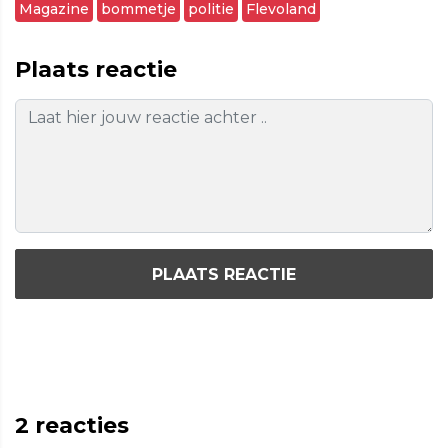
Magazine
bommetje
politie
Flevoland
Plaats reactie
PLAATS REACTIE
2
reacties