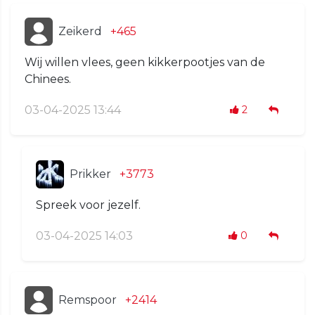
Zeikerd
+465
Wij willen vlees, geen kikkerpootjes van de
Chinees.
03-04-2025 13:44
2
Prikker
+3773
Spreek voor jezelf.
03-04-2025 14:03
0
Remspoor
+2414