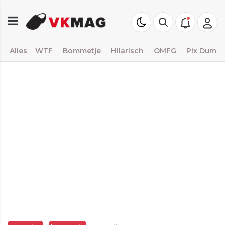
Alles
WTF
Bommetje
Hilarisch
OMFG
Pix Dump