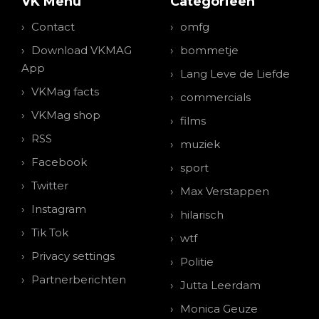
VK Menu
Categorieen
Contact
omfg
Download VKMAG
bommetje
App
Lang Leve de Liefde
VKMag facts
commercials
VKMag shop
films
RSS
muziek
Facebook
sport
Twitter
Max Verstappen
Instagram
hilarisch
Tik Tok
wtf
Privacy settings
Politie
Partnerberichten
Jutta Leerdam
Monica Geuze