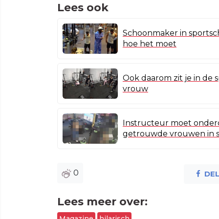
Lees ook
Schoonmaker in sportscho
hoe het moet
Ook daarom zit je in de 
vrouw
Instructeur moet onde
getrouwde vrouwen in s
0
DE
Lees meer over:
Magazine
hilarisch