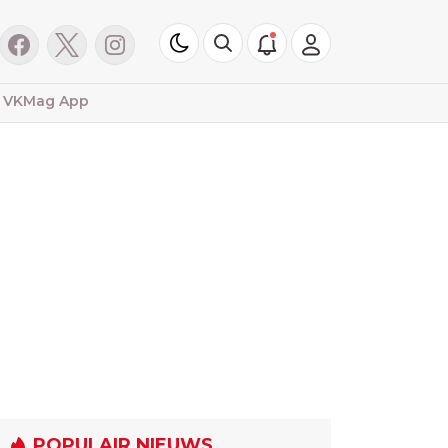
VKMag App
POPULAIR NIEUWS