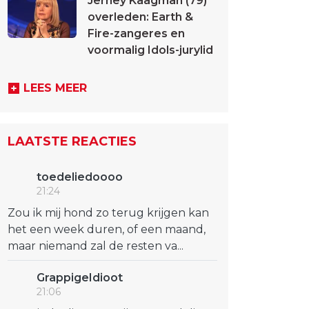
Jerney Kaagman (79)
overleden: Earth &
Fire-zangeres en
voormalig Idols-jurylid
LEES MEER
LAATSTE REACTIES
toedeliedoooo
21:24
Zou ik mij hond zo terug krijgen kan
het een week duren, of een maand,
maar niemand zal de resten va...
GrappigeIdioot
21:06