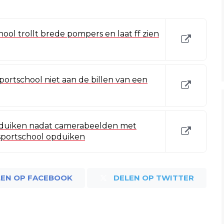
ol trollt brede pompers en laat ff zien
sportschool niet aan de billen van een
rduiken nadat camerabeelden met
portschool opduiken
LEN OP FACEBOOK
DELEN OP TWITTER