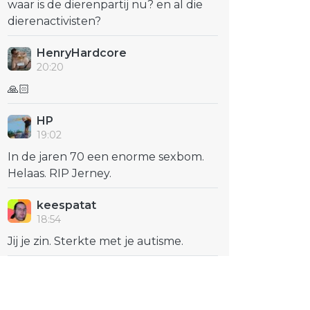
waar is de dierenpartij nu? en al die
dierenactivisten?
HenryHardcore
20:20
🙏🏻
HP
19:02
In de jaren 70 een enorme sexbom.
Helaas. RIP Jerney.
keespatat
18:54
Jij je zin. Sterkte met je autisme.