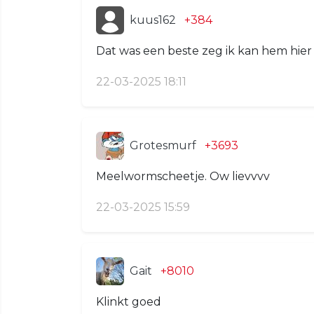
kuus162
+384
Dat was een beste zeg ik kan hem hier 
22-03-2025 18:11
Grotesmurf
+3693
Meelwormscheetje. Ow lievvvv
22-03-2025 15:59
Gait
+8010
Klinkt goed