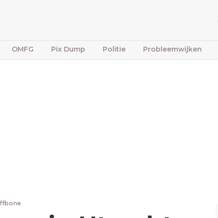
OMFG
Pix Dump
Politie
Probleemwijken
iffbone