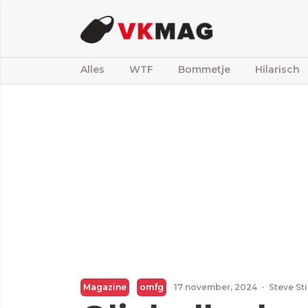
Alles
WTF
Bommetje
Hilarisch
Magazine
omfg
17 november, 2024
·
Steve St