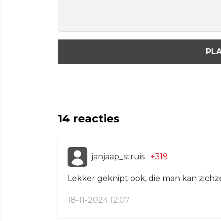
PLA
14
reacties
janjaap_struis
+319
Lekker geknipt ook, die man kan zichzel
18-11-2024 12:07