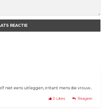
ATS REACTIE
f niet eens uitleggen, irritant mens die vrouw...
0
Likes
Reageer