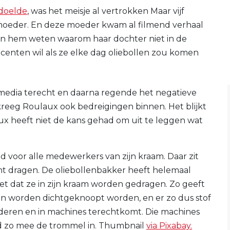
edoelde
, was het meisje al vertrokken Maar vijf
moeder. En deze moeder kwam al filmend verhaal
an hem weten waarom haar dochter niet in de
 centen wil als ze elke dag oliebollen zou komen
media terecht en daarna regende het negatieve
kreeg Roulaux ook bedreigingen binnen. Het blijkt
x heeft niet de kans gehad om uit te leggen wat
ld voor alle medewerkers van zijn kraam. Daar zit
unt dragen. De oliebollenbakker heeft helemaal
iet dat ze in zijn kraam worden gedragen. Zo geeft
kin worden dichtgeknoopt worden, en er zo dus stof
 fladderen en in machines terechtkomt. Die machines
d zo mee de trommel in. Thumbnail
via Pixabay.