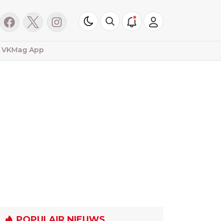
VKMag App
POPULAIR NIEUWS