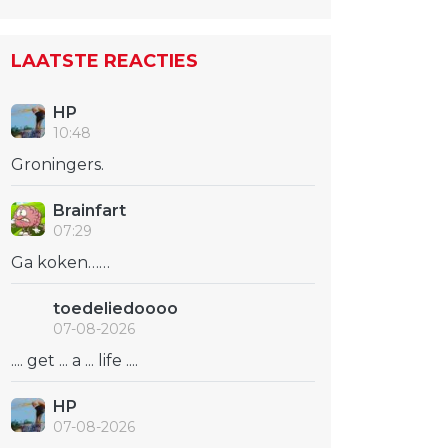
LAATSTE REACTIES
HP
10:48
Groningers.
Brainfart
07:29
Ga koken……
toedeliedoooo
07-08-2026
.... get ... a ... life ....
HP
07-08-2026