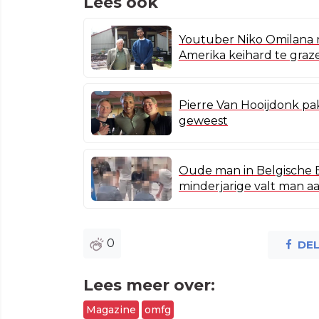
Lees ook
Youtuber Niko Omilana 
Amerika keihard te graz
Pierre Van Hooijdonk pak
geweest
Oude man in Belgische B
minderjarige valt man a
0
DE
Lees meer over:
Magazine
omfg