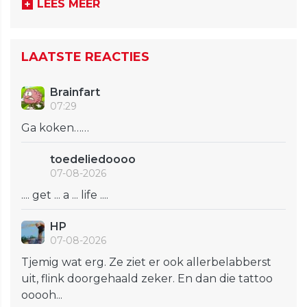
LEES MEER
LAATSTE REACTIES
Brainfart
07:29
Ga koken……
toedeliedoooo
07-08-2026
.... get ... a ... life ....
HP
07-08-2026
Tjemig wat erg. Ze ziet er ook allerbelabberst
uit, flink doorgehaald zeker. En dan die tattoo
ooooh...