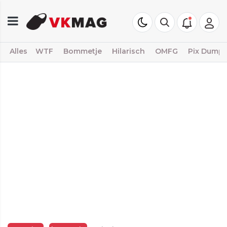
Alles
WTF
Bommetje
Hilarisch
OMFG
Pix Dump