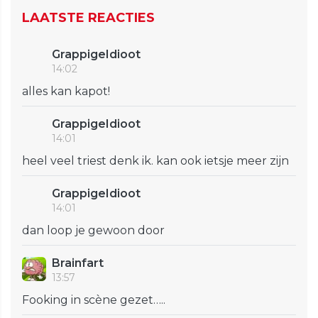
LAATSTE REACTIES
GrappigeIdioot
14:02
alles kan kapot!
GrappigeIdioot
14:01
heel veel triest denk ik. kan ook ietsje meer zijn
GrappigeIdioot
14:01
dan loop je gewoon door
Brainfart
13:57
Fooking in scène gezet…..