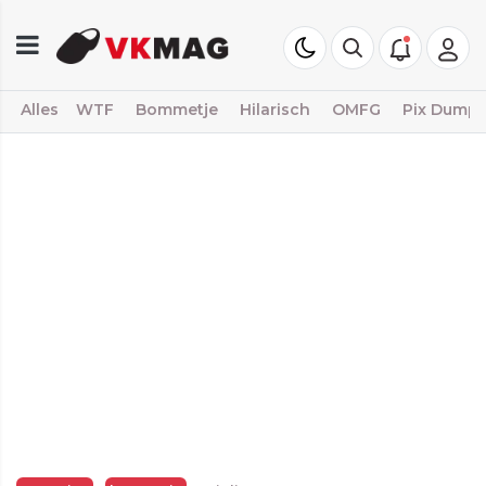
Alles
WTF
Bommetje
Hilarisch
OMFG
Pix Dump