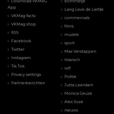
Download VKMAG
bommetje
App
Lang Leve de Liefde
VKMag facts
commercials
VKMag shop
films
RSS
muziek
Facebook
sport
Twitter
Max Verstappen
Instagram
hilarisch
Tik Tok
wtf
Privacy settings
Politie
Partnerberichten
Jutta Leerdam
Monica Geuze
Alex Soze
nieuws