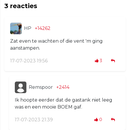
3
reacties
HP
+14262
Zat even te wachten of die vent 'm ging
aanstampen.
17-07-2023 19:56
3
Remspoor
+2414
Ik hoopte eerder dat de gastank niet leeg
was en een mooie BOEM gaf.
17-07-2023 21:39
0