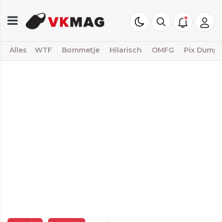
Alles
WTF
Bommetje
Hilarisch
OMFG
Pix Dump