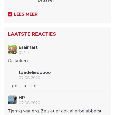
Brussel
LEES MEER
LAATSTE REACTIES
Brainfart
07:29
Ga koken……
toedeliedoooo
07-08-2026
.... get ... a ... life ....
HP
07-08-2026
Tjemig wat erg. Ze ziet er ook allerbelabberst